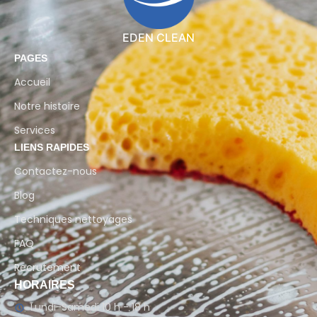
EDEN CLEAN
PAGES
Accueil
Notre histoire
Services
LIENS RAPIDES
Contactez-nous
Blog
Techniques nettoyages
FAQ
Recrutement
HORAIRES
Lundi-Samedi 10 h - 18 h